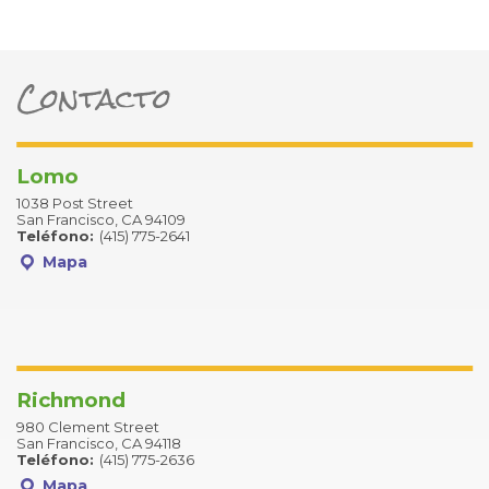
bar-alt
Contacto
ter
Lomo
1038 Post Street
San Francisco, CA 94109
Teléfono:
(415) 775-2641
Mapa
Richmond
980 Clement Street
San Francisco, CA 94118
Teléfono:
(415) 775-2636
Mapa