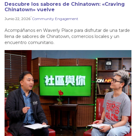
Descubre los sabores de Chinatown: «Craving
Chinatown» vuelve
-
Junio 22, 2026
Community Engagement
Acompáñanos en Waverly Place para disfrutar de una tarde
llena de sabores de Chinatown, comercios locales y un
encuentro comunitario.