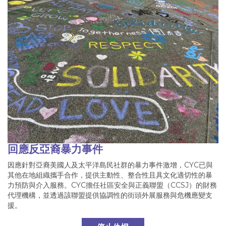
回應反亞裔暴力事件
因應針對亞裔美國人及太平洋島民社群的暴力事件激增，CYC已與
其他在地組織攜手合作，提供主動性、整合性且具文化適切性的暴
力預防與介入服務。CYC擔任社區安全與正義聯盟（CCSJ）的財務
代理機構，並透過該聯盟提供協調性的街頭外展服務與危機應變支
援。