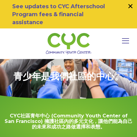
×
Skip to primary navigation
Skip to main content
Skip to footer
See updates to CYC Afterschool
Program fees & financial
assistance
MEN
Community Youth Center
Motivating Youth To Succeed
青少年是我們社區的中心。
CYC社區青年中心 (Community Youth Center of
San Francisco) 擁護社區內的多元文化，讓他們能為自己
的未來和成功之路做選擇和表態。