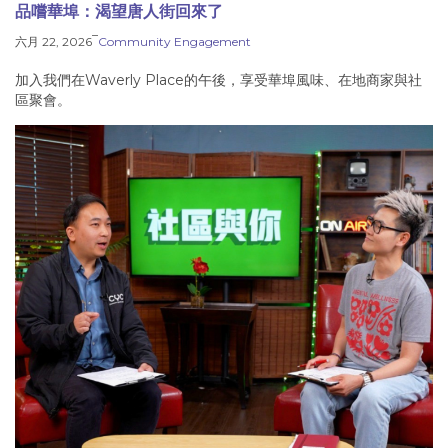
品嚐華埠：渴望唐人街回來了
–
六月 22, 2026
Community Engagement
加入我們在Waverly Place的午後，享受華埠風味、在地商家與社
區聚會。