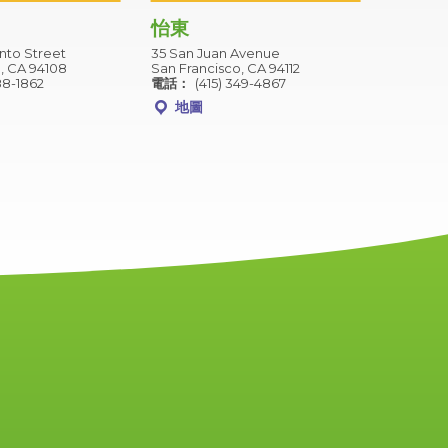
怡東
to Street
35 San Juan Avenue
, CA 94108
San Francisco, CA 94112
88-1862
電話：
(415) 349-4867
地圖