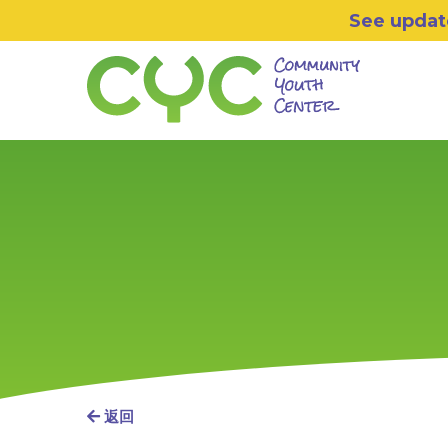
Skip to primary navigation
Skip to main content
Skip to footer
See update
Community Youth Center
Motivating Youth To Succeed
返回