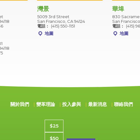
灣景
華埠
et
5009 3rd Street
830 Sacramen
94118
San Francisco, CA 94124
San Francisco
36
電話：
(415) 550-1151
電話：
(415) 9
地圖
地圖
01
94118
75
關於我們
變革理論
投入參與
最新消息
聯絡我們
捐款金額
$25
$50