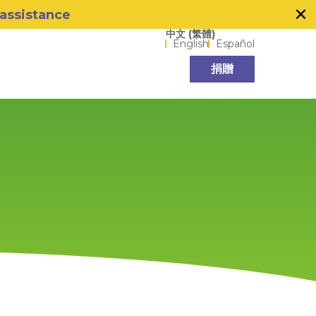
×
 assistance
Language options
中文 (繁體)
English
Español
捐贈