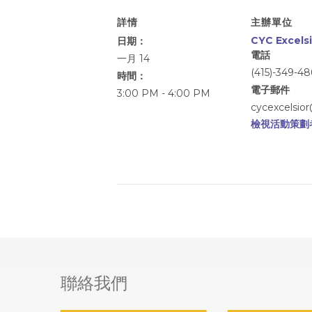
詳情
主辦單位
CYC Excelsi
日期：
電話
一月 14
(415)-349-4
時間：
電子郵件
3:00 PM - 4:00 PM
cycexcelsio
檢視活動策劃
alt
聯絡我們