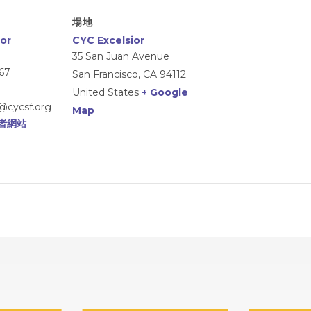
場地
or
CYC Excelsior
35 San Juan Avenue
867
San Francisco
,
CA
94112
United States
+ Google
r@cycsf.org
Map
者網站