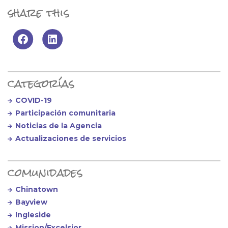
share this
Primary Sidebar
categorías
COVID-19
Participación comunitaria
Noticias de la Agencia
Actualizaciones de servicios
comunidades
Chinatown
Bayview
Ingleside
Mission/Excelsior