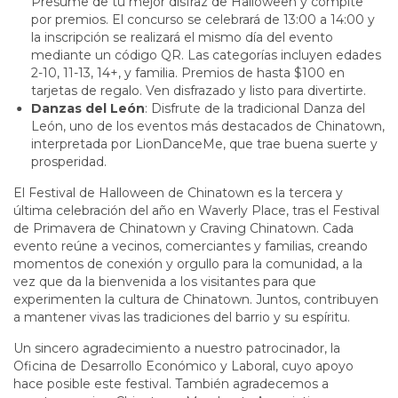
Presume de tu mejor disfraz de Halloween y compite
por premios. El concurso se celebrará de 13:00 a 14:00 y
la inscripción se realizará el mismo día del evento
mediante un código QR. Las categorías incluyen edades
2-10, 11-13, 14+, y familia. Premios de hasta $100 en
tarjetas de regalo. Ven disfrazado y listo para divertirte.
Danzas del León
: Disfrute de la tradicional Danza del
León, uno de los eventos más destacados de Chinatown,
interpretada por LionDanceMe, que trae buena suerte y
prosperidad.
El Festival de Halloween de Chinatown es la tercera y
última celebración del año en Waverly Place, tras el Festival
de Primavera de Chinatown y Craving Chinatown. Cada
evento reúne a vecinos, comerciantes y familias, creando
momentos de conexión y orgullo para la comunidad, a la
vez que da la bienvenida a los visitantes para que
experimenten la cultura de Chinatown. Juntos, contribuyen
a mantener vivas las tradiciones del barrio y su espíritu.
Un sincero agradecimiento a nuestro patrocinador, la
Oficina de Desarrollo Económico y Laboral, cuyo apoyo
hace posible este festival. También agradecemos a