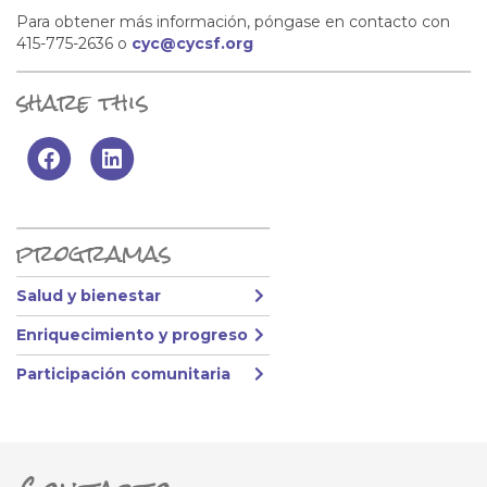
Para obtener más información, póngase en contacto con
415-775-2636 o
cyc@cycsf.org
share this
Primary Sidebar
programas
Salud y bienestar
Enriquecimiento y progreso
Participación comunitaria
ter