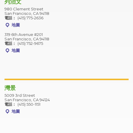
列治文
980 Clement Street
San Francisco, CA 94118
電話：
(415) 775-2636
地圖
319 6th Avenue #201
San Francisco, CA 94118
電話：
(415) 752-9675
地圖
灣景
5009 3rd Street
San Francisco, CA 94124
電話：
(415) 550-1151
地圖