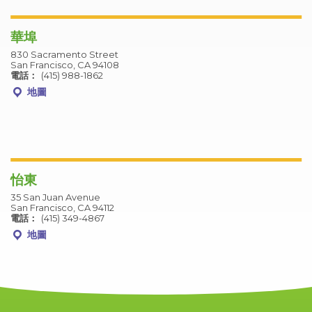
華埠
830 Sacramento Street
San Francisco, CA 94108
電話：
(415) 988-1862
地圖
怡東
35 San Juan Avenue
San Francisco, CA 94112
電話：
(415) 349-4867
地圖