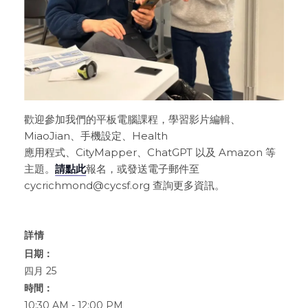
歡迎參加我們的平板電腦課程，學習影片編輯、
MiaoJian、手機設定、Health
應用程式、CityMapper、ChatGPT 以及 Amazon 等
主題。
請點此
報名，或發送電子郵件至
cycrichmond@cycsf.org 查詢更多資訊。
詳情
日期：
四月 25
時間：
10:30 AM - 12:00 PM