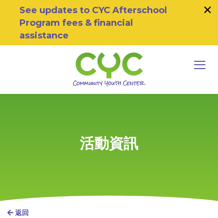
×
Skip to primary navigation
Skip to main content
Skip to footer
See updates to CYC Afterschool
Program fees & financial
assistance
MEN
Community Youth Center
Motivating Youth To Succeed
活動資訊
P
返回