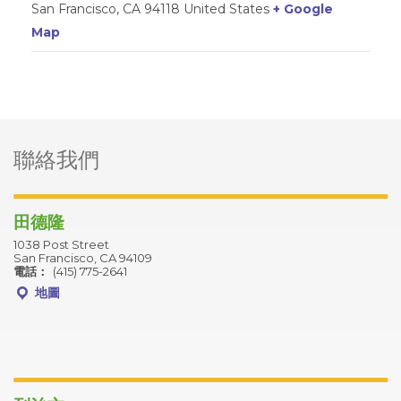
San Francisco
,
CA
94118
United States
+ Google
Map
bar-alt
聯絡我們
ter
田德隆
1038 Post Street
San Francisco, CA 94109
電話：
(415) 775-2641
地圖