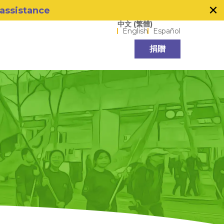
×
 assistance
Language options
中文 (繁體)
English
Español
捐贈