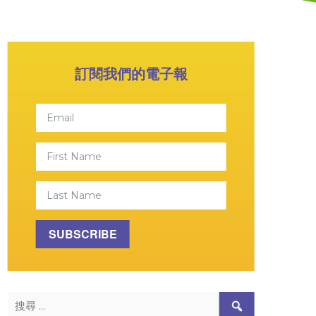
Primary Sidebar
訂閱我們的電子報
Email
First Name
Last Name
SUBSCRIBE
搜尋