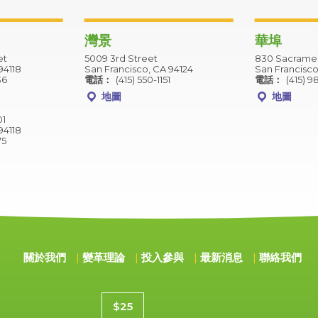
灣景
華埠
et
5009 3rd Street
830 Sacramen
94118
San Francisco, CA 94124
San Francisco
36
電話：
(415) 550-1151
電話：
(415) 9
地圖
地圖
01
94118
75
關於我們
變革理論
投入參與
最新消息
聯絡我們
捐款金額
$25