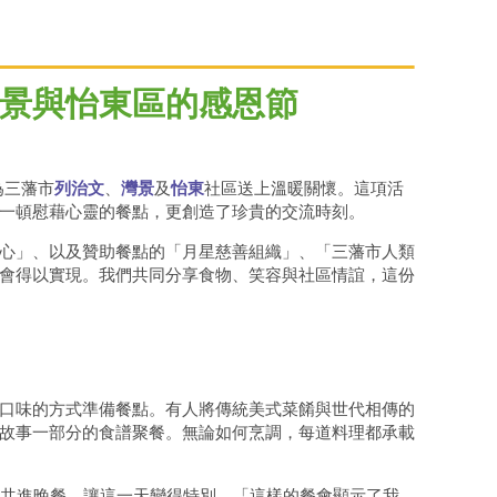
景與怡東區的感恩節
為三藩市
列治文
、
灣景
及
怡東
社區送上溫暖關懷。這項活
一頓慰藉心靈的餐點，更創造了珍貴的交流時刻。
援中心」、以及贊助餐點的「月星慈善組織」、「三藩市人類
會得以實現。我們共同分享食物、笑容與社區情誼，這份
口味的方式準備餐點。有人將傳統美式菜餚與世代相傳的
故事一部分的食譜聚餐。無論如何烹調，每道料理都承載
在此共進晚餐，讓這一天變得特別。「這樣的餐會顯示了我