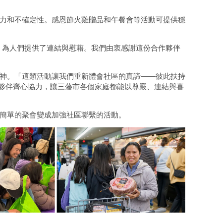
力和不確定性。感恩節火雞贈品和午餐會等活動可提供穩
刻，為人們提供了連結與慰藉。我們由衷感謝這份合作夥伴
。
神。「這類活動讓我們重新體會社區的真諦——彼此扶持
作夥伴齊心協力，讓三藩市各個家庭都能以尊嚴、連結與喜
簡單的聚會變成加強社區聯繫的活動。