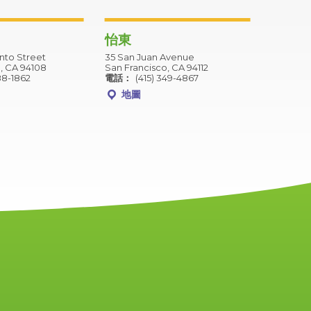
怡東
to Street
35 San Juan Avenue
, CA 94108
San Francisco, CA 94112
88-1862
電話：
(415) 349-4867
地圖