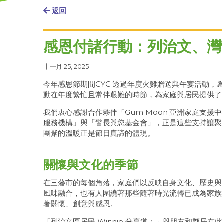
返回
感恩付諸行動：列治文、灣
十一月 25, 2025
今年感恩節期間CYC 透過年度火雞贈送與午宴活動，
動在年度繁忙且常伴艱難的時節，為家庭與居民提供了
我們衷心感謝合作夥伴「Gum Moon 亞洲家庭支
服務機構」與「警長與您基金會」，正是這些支持讓聚
團聚的溫暖正是節日真諦的體現。
關懷與文化的季節
在三藩市的每個角落，家庭們以反映自身文化、歷史與
風味融合，也有人圍繞著那些隨著時光流轉已成為家族
著關懷、創意與感恩。
「列治文區居民 Winnie 分享道：」與朋友和鄰居