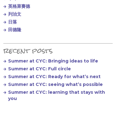
英格萊賽德
列治文
日落
田德隆
recent posts
Summer at CYC: Bringing ideas to life
Summer at CYC: Full circle
Summer at CYC: Ready for what’s next
Summer at CYC: seeing what’s possible
Summer at CYC: learning that stays with
you