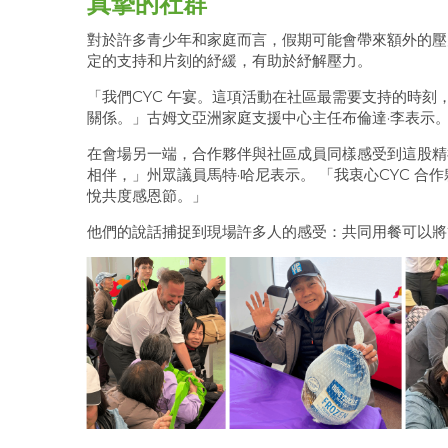
真摯的社群
對於許多青少年和家庭而言，假期可能會帶來額外的壓
定的支持和片刻的紓緩，有助於紓解壓力。
「我們CYC 午宴。這項活動在社區最需要支持的時
關係。」古姆文亞洲家庭支援中心主任布倫達·李表示
在會場另一端，合作夥伴與社區成員同樣感受到這股精
相伴，」州眾議員馬特·哈尼表示。
「我衷心CYC 合
悅共度感恩節。」
他們的說話捕捉到現場許多人的感受：共同用餐可以將