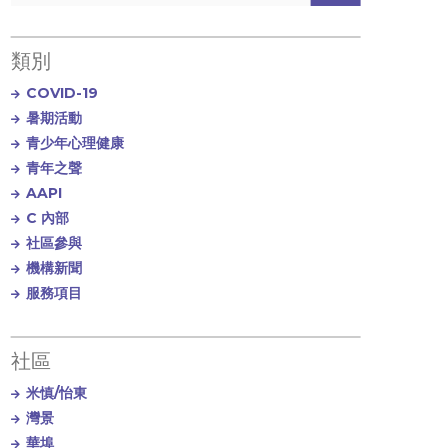
類別
COVID-19
暑期活動
青少年心理健康
青年之聲
AAPI
C 內部
社區參與
機構新聞
服務項目
社區
米慎/怡東
灣景
華埠