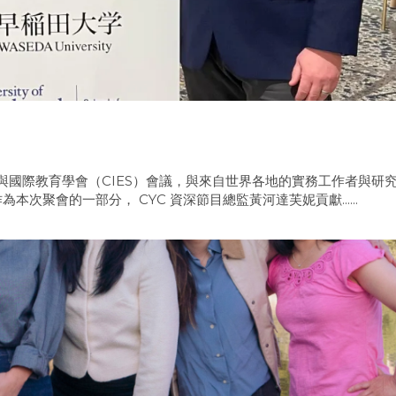
較與國際教育學會（CIES）會議，與來自世界各地的實務工作者與研
聚會的一部分， CYC 資深節目總監黃河達芙妮貢獻......