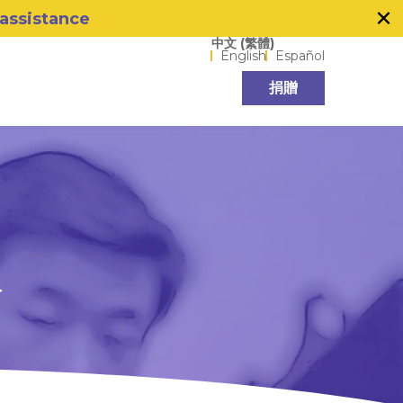
×
 assistance
Language options
中文 (繁體)
English
Español
捐贈