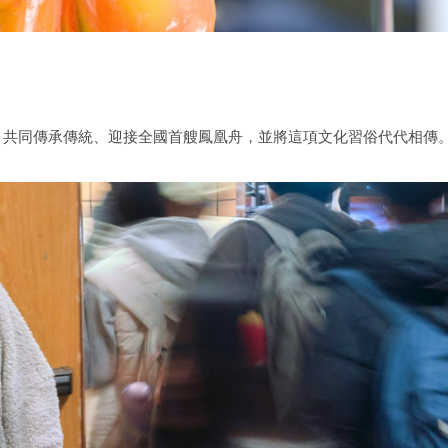
，共同傳承傳統、迎接全國首艘鳳凰舟，並將這項文化習俗代代相傳