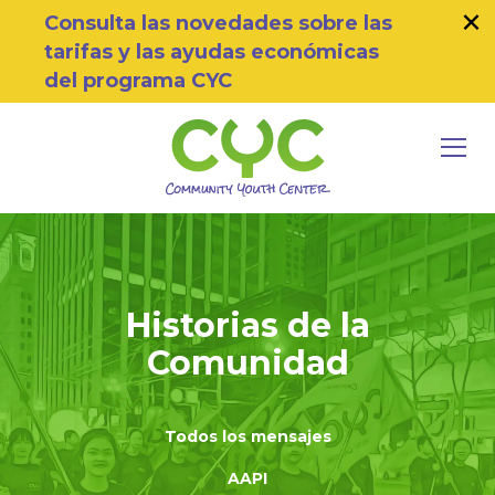
×
Skip to primary navigation
Skip to main content
Skip to footer
Consulta las novedades sobre las
tarifas y las ayudas económicas
del programa CYC
MEN
Community Youth Center
Motivating Youth To Succeed
Historias de la
Comunidad
Todos los mensajes
AAPI