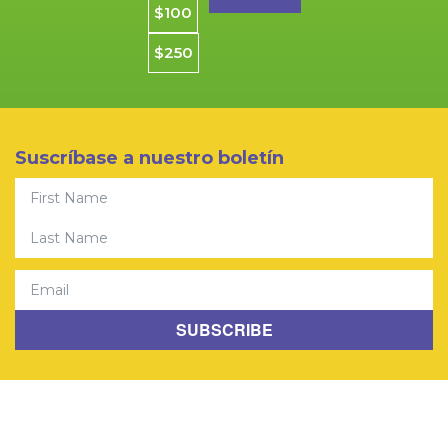
$100
$250
Suscríbase a nuestro boletín
First Name
© 2026 Community Youth Center. Todos los derechos
reservados. CYCSF es una organización benéfica registrada
Last Name
501(C)(3).
Política de privacidad
|
Empleo
Email
SUBSCRIBE