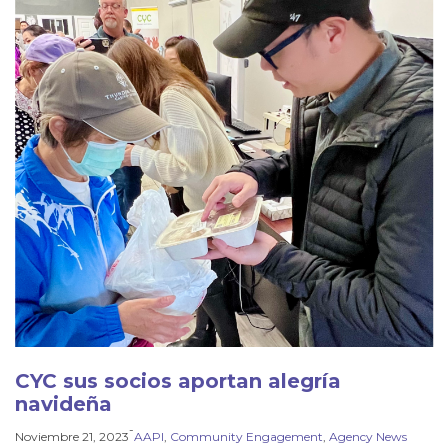
CYC sus socios aportan alegría
navideña
-
Noviembre 21, 2023
AAPI
, 
Community Engagement
, 
Agency News