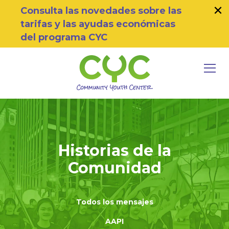
×
Skip to primary navigation
Skip to main content
Skip to footer
Consulta las novedades sobre las
tarifas y las ayudas económicas
del programa CYC
MEN
Community Youth Center
Motivating Youth To Succeed
Historias de la
Comunidad
Todos los mensajes
AAPI