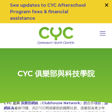
×
Skip to primary navigation
Skip to main content
Skip to footer
See updates to CYC Afterschool
Program fees & financial
assistance
MEN
Community Youth Center
Motivating Youth To Succeed
CYC 俱樂部與科技學院
CYC 是與
俱樂部網絡
（
Clubhouse Network
）
的
合作
項目，該
網絡為
遍佈19國、共計100間俱樂部的國際社群。俱樂部為青少年