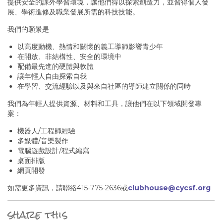
提供安全的課外學習環境，讓他們得以探索創造力，並習得個人發
展、學術進修及職業發展所需的科技技能。
我們的願景是
以高度動機、熱情和關懷的義工導師影響青少年
在開放、非結構性、安全的環境中
配備最先進的硬體與軟體
讓年輕人自由探索自我
在學習、交流經驗以及與來自社區的導師建立關係的同時
我們為年輕人提供資源、材料和工具，讓他們在以下領域開發專
案：
機器人/工程師經驗
多媒體/音樂製作
電腦遊戲設計/程式編寫
桌面排版
網頁開發
如需更多資訊，請聯絡415-775-2636或
clubhouse@cycsf.org
share this