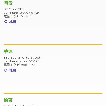
灣景
5009 3rd Street
San Francisco, CA 94124
電話：
(415) 550-1151
地圖
華埠
830 Sacramento Street
San Francisco, CA 94108
電話：
(415) 988-1862
地圖
怡東
35 San Juan Avenue