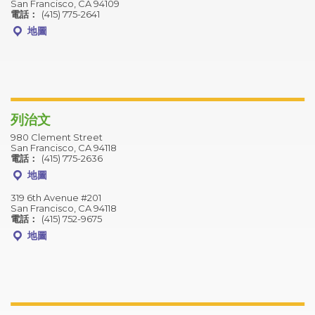
San Francisco, CA 94109
電話：
(415) 775-2641
地圖
列治文
980 Clement Street
San Francisco, CA 94118
電話：
(415) 775-2636
地圖
319 6th Avenue #201
San Francisco, CA 94118
電話：
(415) 752-9675
地圖