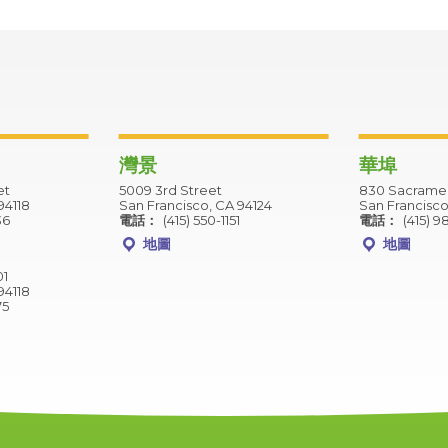
灣景
華埠
et
5009 3rd Street
830 Sacramen
94118
San Francisco, CA 94124
San Francisco
36
電話：
(415) 550-1151
電話：
(415) 9
地圖
地圖
01
94118
75