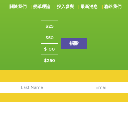
關於我們
變革理論
投入參與
最新消息
聯絡我們
捐款金額
$25
$50
$100
$250
Email
Last Name
6CYC社區青年中心。版權所有。CYCSF為註冊501(C)(3)慈善機構。
隱私政策
|