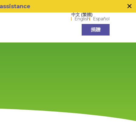
×
 assistance
Language options
中文 (繁體)
English
Español
捐贈