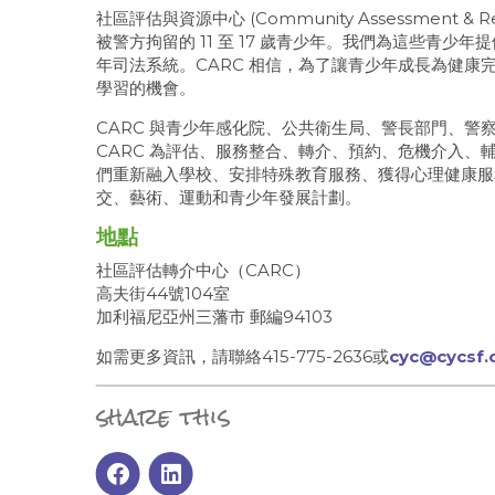
社區評估與資源中心 (Community Assessment & 
被警方拘留的 11 至 17 歲青少年。我們為這些青
年司法系統。CARC 相信，為了讓青少年成長為健
學習的機會。
CARC 與青少年感化院、公共衛生局、警長部門、
CARC 為評估、服務整合、轉介、預約、危機介入
們重新融入學校、安排特殊教育服務、獲得心理健康服
交、藝術、運動和青少年發展計劃。
地點
社區評估轉介中心（CARC）
高夫街44號104室
加利福尼亞州三藩市 郵編94103
如需更多資訊，請聯絡415-775-2636或
cyc@cycsf.
share this