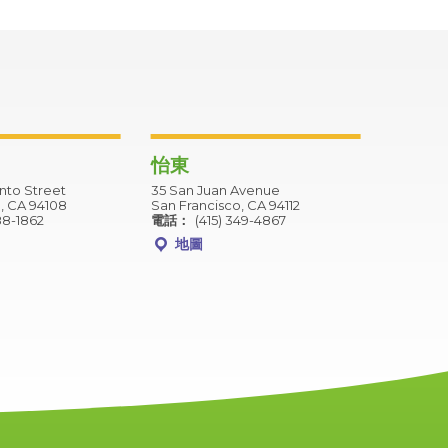
怡東
to Street
35 San Juan Avenue
, CA 94108
San Francisco, CA 94112
88-1862
電話：
(415) 349-4867
地圖