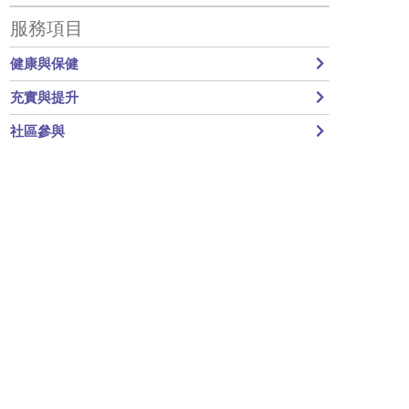
Primary Sidebar
服務項目
健康與保健
充實與提升
社區參與