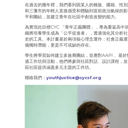
在過去的幾年裡，我們看到因某人的種族、國籍、性別
和三藩市的年輕人直接感受和體驗到當前政治氣候的影
平和團結，並建立青年在社區中創造改變的能力。
為實現此目標CYC 「青年正義團體」，專為重返高中
織將培養學生成為「公平促進者」，透過強化其分析社
史的工具。本計畫基於兩項核心理念運作：社會正義運
備獨特潛能，更是不可或缺的存在。
學生將學習如何建立多族裔團結，並應對AAPI 、基
過工作坊與活動，他們將參與社區對話、設計課程，並
區社區提供涵蓋多元主題的工作坊。
聯絡我們：
youthjustice@cycsf.org