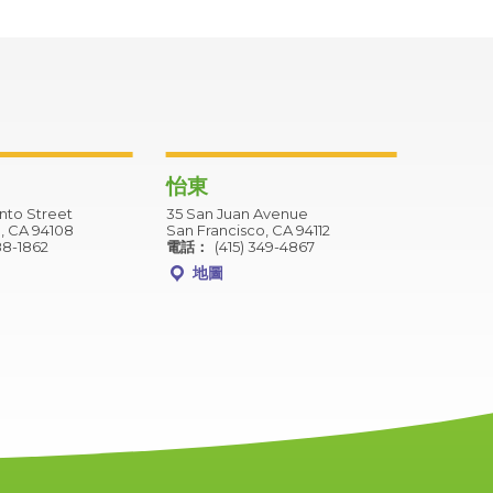
怡東
to Street
35 San Juan Avenue
, CA 94108
San Francisco, CA 94112
88-1862
電話：
(415) 349-4867
地圖