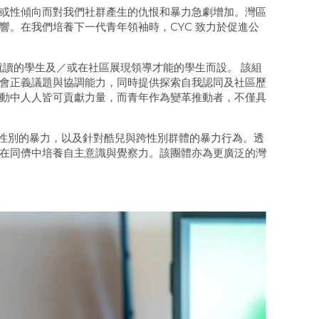
或性傾向而對我們社群產生的仇恨和暴力急劇增加。灣區
響。在我們培養下一代青年領袖時，CYC 致力於促進公
就讀的學生及／或在社區展現領導才能的學生而設。 該組
會正義議題與協調能力，同時提供探索自我認同及社區歷
動中人人皆可貢獻力量，而青年作為變革推動者，不僅具
於性別的暴力，以及針對酷兒與跨性別群體的暴力行為。透
在同儕中培養自主意識與覺察力。該團體亦為更廣泛的灣