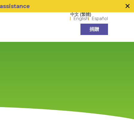
×
 assistance
Language options
中文 (繁體)
English
Español
捐贈