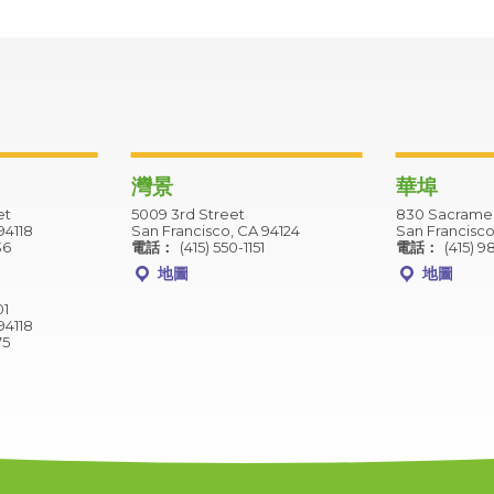
灣景
華埠
et
5009 3rd Street
830 Sacramen
94118
San Francisco, CA 94124
San Francisco
36
電話：
(415) 550-1151
電話：
(415) 9
地圖
地圖
01
94118
75