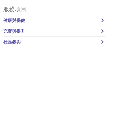
Primary Sidebar
服務項目
健康與保健
充實與提升
社區參與