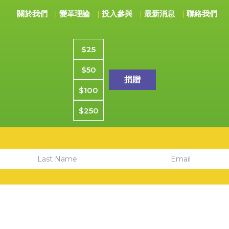
關於我們
變革理論
投入參與
最新消息
聯絡我們
捐款金額
$25
$50
$100
$250
Email
Last Name
6CYC社區青年中心。版權所有。CYCSF為註冊501(C)(3)慈善機構。
隱私政策
|