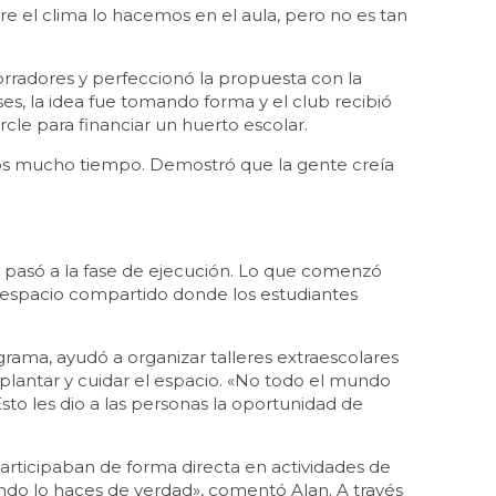
e el clima lo hacemos en el aula, pero no es tan
orradores y perfeccionó la propuesta con la
es, la idea fue tomando forma y el club recibió
cle para financiar un huerto escolar.
amos mucho tiempo. Demostró que la gente creía
o pasó a la fase de ejecución. Lo que comenzó
 espacio compartido donde los estudiantes
grama, ayudó a organizar talleres extraescolares
lantar y cuidar el espacio. «No todo el mundo
Esto les dio a las personas la oportunidad de
rticipaban de forma directa en actividades de
ndo lo haces de verdad», comentó Alan. A través