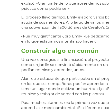
explicó. «Gran parte de lo que aprendemos sobr
práctico como podría ser».
El proceso llevó tiempo. Emily elaboró varios b
ayuda de sus mentores. A lo largo de varios mes
una subvención de 1.500 dólares de Creator’s Cir
«Fue muy gratificante», dijo Emily. «Le dedic
en lo que estábamos intentando hacer».
Construir algo en común
Una vez conseguida la financiación, el proyect
como un jardín se convirtió rápidamente en un
podían reunirse y aprender juntos.
Alan, otro estudiante que participaba en el pro
en los que sus compañeros podían aprender a p
tiene un lugar donde cultivar un huerto», dijo. «
reunirse y trabajar de verdad con las plantas».
Para muchos alumnos, era la primera vez que pa
aprendizaje medioambiental. «Es diferente cua