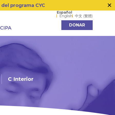
×
s del programa CYC
Language options
Español
English
中文 (繁體)
DONAR
CIPA
C Interior