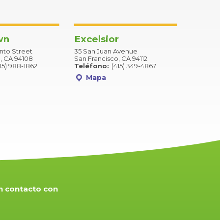
wn
Excelsior
to Street
35 San Juan Avenue
, CA 94108
San Francisco, CA 94112
15) 988-1862
Teléfono:
(415) 349-4867
Mapa
n contacto con