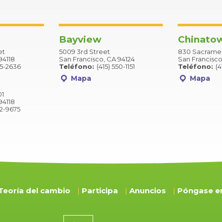
Bayview
Chinato
et
5009 3rd Street
830 Sacramen
94118
San Francisco, CA 94124
San Francisco
75-2636
Teléfono:
(415) 550-1151
Teléfono:
(4
Mapa
Mapa
01
94118
52-9675
Teoría del cambio
Participa
Anuncios
Póngase e
Importe de la donación